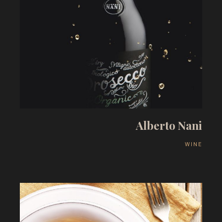
A
l
b
e
r
t
o
N
a
n
i
W
I
N
E