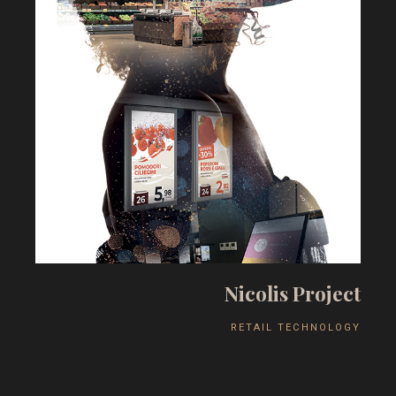
N
i
c
o
l
i
s
P
r
o
j
e
c
t
R
E
T
A
I
L
T
E
C
H
N
O
L
O
G
Y