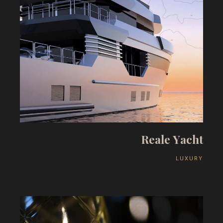
R
e
a
l
e
Y
a
c
h
t
L
U
X
U
R
Y