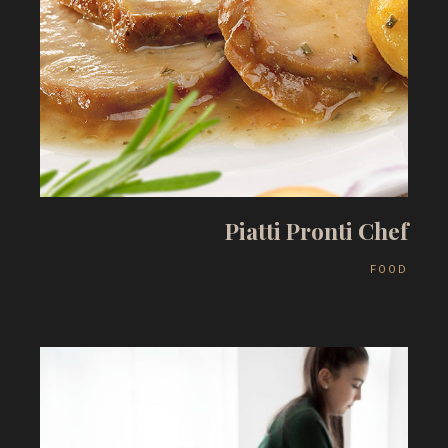
P
i
a
t
t
i
P
r
o
n
t
i
C
h
e
f
F
O
O
D