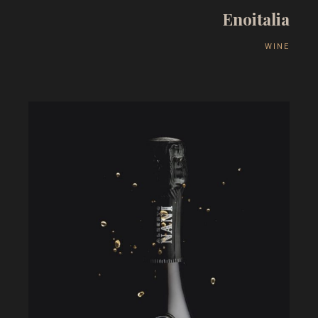
E
n
o
i
t
a
l
i
a
W
I
N
E