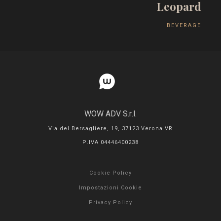
L
e
o
p
a
r
d
B
E
V
E
R
A
G
E
WOW ADV S.r.l.
Via del Bersagliere, 19, 37123 Verona VR
P.IVA 04446400238
Cookie Policy
Impostazioni Cookie
Privacy Policy