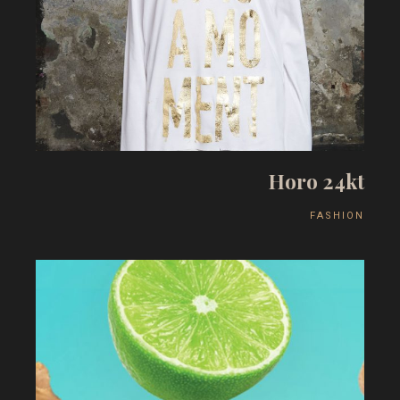
H
o
r
o
2
4
k
t
F
A
S
H
I
O
N