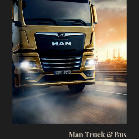
M
a
n
T
r
u
c
k
&
B
u
s