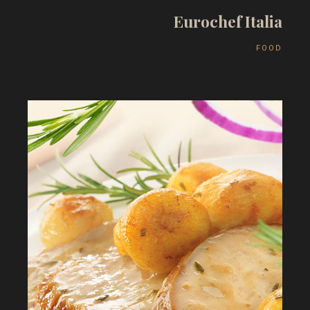
E
u
r
o
c
h
e
f
I
t
a
l
i
a
F
O
O
D