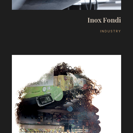
I
n
o
x
F
o
n
d
i
I
N
D
U
S
T
R
Y