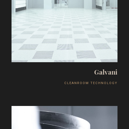
G
a
l
v
a
n
i
C
L
E
A
N
R
O
O
M
T
E
C
H
N
O
L
O
G
Y