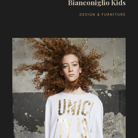
B
i
a
n
c
o
n
i
g
l
i
o
K
i
d
s
D
E
S
I
G
N
&
F
U
R
N
I
T
U
R
E