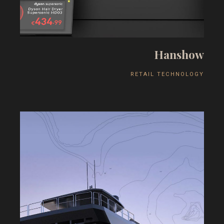
H
a
n
s
h
o
w
R
E
T
A
I
L
T
E
C
H
N
O
L
O
G
Y