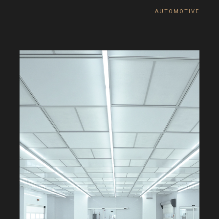
A
U
T
O
M
O
T
I
V
E